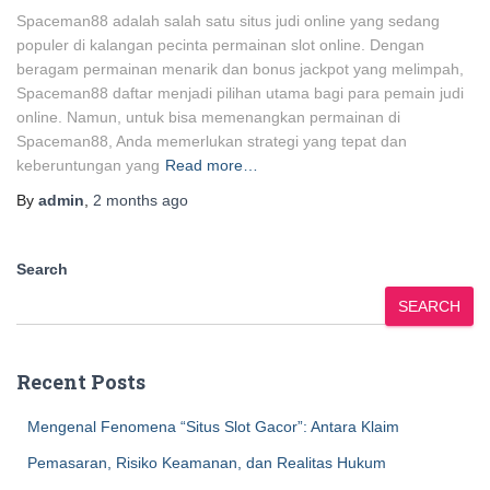
Spaceman88 adalah salah satu situs judi online yang sedang
populer di kalangan pecinta permainan slot online. Dengan
beragam permainan menarik dan bonus jackpot yang melimpah,
Spaceman88 daftar menjadi pilihan utama bagi para pemain judi
online. Namun, untuk bisa memenangkan permainan di
Spaceman88, Anda memerlukan strategi yang tepat dan
keberuntungan yang
Read more…
By
admin
,
2 months
ago
Search
SEARCH
Recent Posts
Mengenal Fenomena “Situs Slot Gacor”: Antara Klaim
Pemasaran, Risiko Keamanan, dan Realitas Hukum