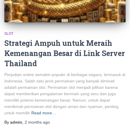
SLOT
Strategi Ampuh untuk Meraih
Kemenangan Besar di Link Server
Thailand
Perjudian online semakin populer di berbagai negara, termasuk di
Indonesia. Salah satu jenis permainan yang banyak diminati
adalah permainan slot. Permainan slot menjadi pilihan karena
dapat memberikan pengalaman bermain yang seru dan juga
memiliki potensi kemenangan besar. Namun, untuk dapat
menikmati permainan slot dengan aman dan nyaman, penting
untuk memilih
Read more…
By
admin
,
2 months
ago