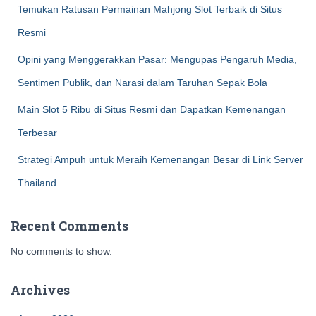
Temukan Ratusan Permainan Mahjong Slot Terbaik di Situs
Resmi
Opini yang Menggerakkan Pasar: Mengupas Pengaruh Media,
Sentimen Publik, dan Narasi dalam Taruhan Sepak Bola
Main Slot 5 Ribu di Situs Resmi dan Dapatkan Kemenangan
Terbesar
Strategi Ampuh untuk Meraih Kemenangan Besar di Link Server
Thailand
Recent Comments
No comments to show.
Archives