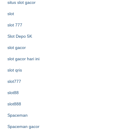
situs slot gacor
slot
slot 777
Slot Depo 5K
slot gacor
slot gacor hari ini
slot qris
slot777
slot88
slot888
Spaceman
Spaceman gacor