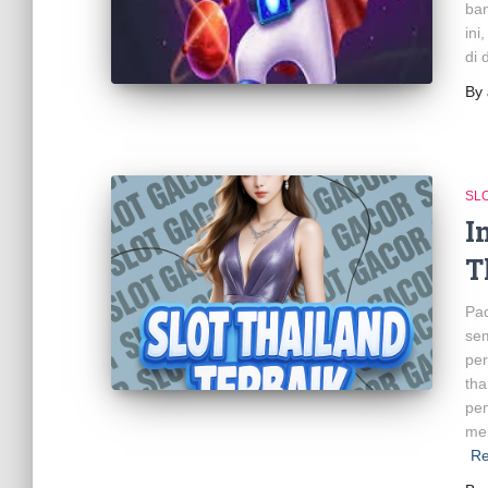
ban
ini
di 
By
SL
I
T
Pad
sem
per
tha
pem
men
R