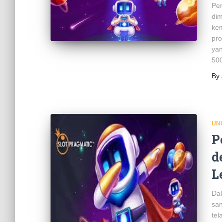
Per
dim
kem
pro
yan
500
By
UN
P
d
L
Dal
san
tel