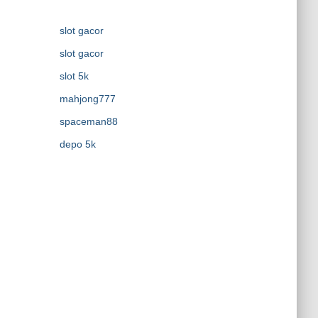
slot gacor
slot gacor
slot 5k
mahjong777
spaceman88
depo 5k