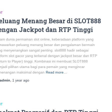
OT
eluang Menang Besar di SLOT888
engan Jackpot dan RTP Tinggi
am dunia permainan slot online, keberadaan platform yang
nawarkan peluang menang besar dan pengalaman bermain
g menyenangkan sangat penting. slot888 hadir sebagai
tform slot gacor yang terkenal dengan jackpot besar dan RTP
turn to Player) tinggi. Kombinasi ini membuat SLOT888
jadi pilihan utama bagi para pemain yang mengincar
menangan maksimal dengan
Read more…
admin
,
1 year
ago
OT