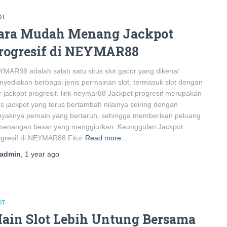
OT
ara Mudah Menang Jackpot
rogresif di NEYMAR88
MAR88 adalah salah satu situs slot gacor yang dikenal
yediakan berbagai jenis permainan slot, termasuk slot dengan
ur jackpot progresif. link neymar88 Jackpot progresif merupakan
is jackpot yang terus bertambah nilainya seiring dengan
nyaknya pemain yang bertaruh, sehingga memberikan peluang
menangan besar yang menggiurkan. Keunggulan Jackpot
gresif di NEYMAR88 Fitur
Read more…
admin
,
1 year
ago
OT
ain Slot Lebih Untung Bersama