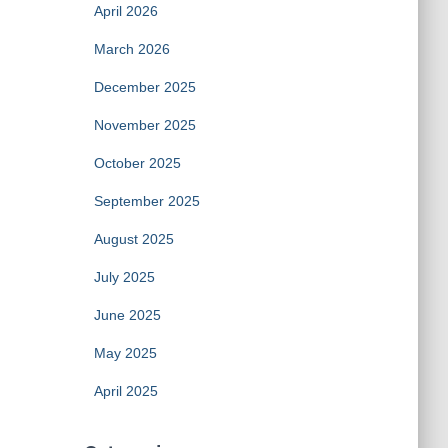
April 2026
March 2026
December 2025
November 2025
October 2025
September 2025
August 2025
July 2025
June 2025
May 2025
April 2025