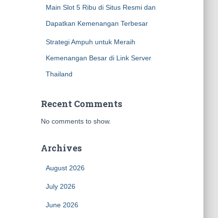
Main Slot 5 Ribu di Situs Resmi dan
Dapatkan Kemenangan Terbesar
Strategi Ampuh untuk Meraih
Kemenangan Besar di Link Server
Thailand
Recent Comments
No comments to show.
Archives
August 2026
July 2026
June 2026