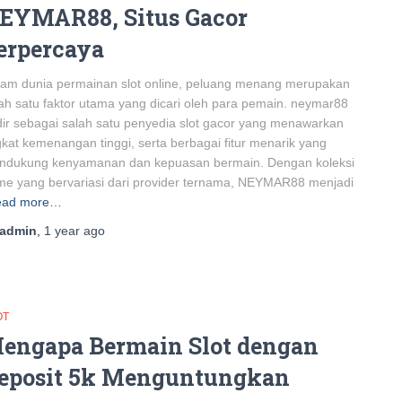
EYMAR88, Situs Gacor
erpercaya
am dunia permainan slot online, peluang menang merupakan
ah satu faktor utama yang dicari oleh para pemain. neymar88
ir sebagai salah satu penyedia slot gacor yang menawarkan
gkat kemenangan tinggi, serta berbagai fitur menarik yang
ndukung kenyamanan dan kepuasan bermain. Dengan koleksi
e yang bervariasi dari provider ternama, NEYMAR88 menjadi
ead more…
admin
,
1 year
ago
OT
engapa Bermain Slot dengan
eposit 5k Menguntungkan