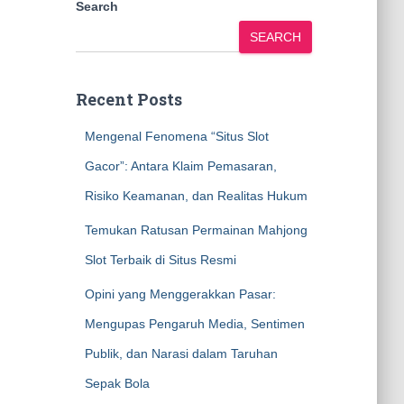
Search
SEARCH
Recent Posts
Mengenal Fenomena “Situs Slot
Gacor”: Antara Klaim Pemasaran,
Risiko Keamanan, dan Realitas Hukum
Temukan Ratusan Permainan Mahjong
Slot Terbaik di Situs Resmi
Opini yang Menggerakkan Pasar:
Mengupas Pengaruh Media, Sentimen
Publik, dan Narasi dalam Taruhan
Sepak Bola