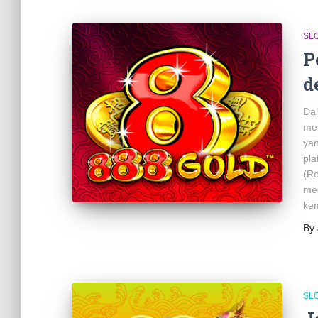
SL
P
d
Dal
me
yan
pla
(Re
men
ke
By
SL