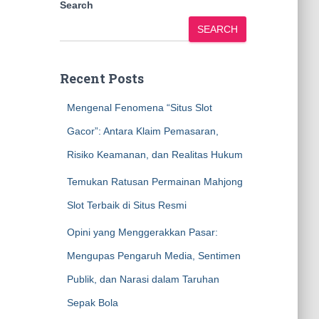
Search
SEARCH
Recent Posts
Mengenal Fenomena “Situs Slot
Gacor”: Antara Klaim Pemasaran,
Risiko Keamanan, dan Realitas Hukum
Temukan Ratusan Permainan Mahjong
Slot Terbaik di Situs Resmi
Opini yang Menggerakkan Pasar:
Mengupas Pengaruh Media, Sentimen
Publik, dan Narasi dalam Taruhan
Sepak Bola