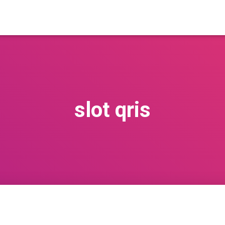
slot qris