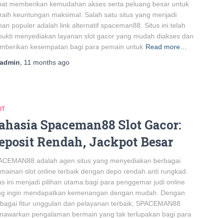
pat memberikan kemudahan akses serta peluang besar untuk
aih keuntungan maksimal. Salah satu situs yang menjadi
ihan populer adalah link alternatif spaceman88. Situs ini telah
bukti menyediakan layanan slot gacor yang mudah diakses dan
mberikan kesempatan bagi para pemain untuk
Read more…
admin
,
11 months
ago
OT
ahasia Spaceman88 Slot Gacor:
eposit Rendah, Jackpot Besar
ACEMAN88 adalah agen situs yang menyediakan berbagai
mainan slot online terbaik dengan depo rendah anti rungkad.
us ini menjadi pilihan utama bagi para penggemar judi online
ng ingin mendapatkan kemenangan dengan mudah. Dengan
bagai fitur unggulan dan pelayanan terbaik, SPACEMAN88
nawarkan pengalaman bermain yang tak terlupakan bagi para