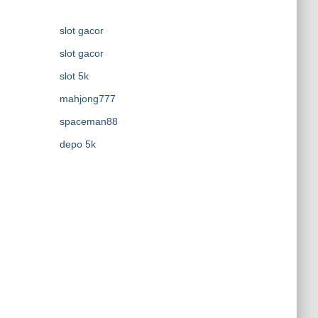
slot gacor
slot gacor
slot 5k
mahjong777
spaceman88
depo 5k