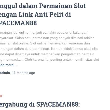
nggul dalam Permainan Slot
engan Link Anti Pelit di
PACEMAN88
mainan judi online menjadi semakin populer di kalangan
yarakat. Salah satu permainan yang banyak diminati adalah
mainan slot online. Slot online menawarkan keseruan dan
ntungan dalam satu permainan. Namun, tidak semua situs slot
ine dapat dipercaya untuk memberikan pengalaman bermain
g memuaskan. Oleh karena itu, penting untuk memilih situs slot
ead more…
admin
,
11 months
ago
OT
ergabung di SPACEMAN88: