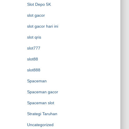
Slot Depo 5K
slot gacor
slot gacor hari ini
slot qris
slot777
slot88
slot888
Spaceman
Spaceman gacor
Spaceman slot
Strategi Taruhan
Uncategorized