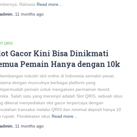
mbernya. Rahasia
Read more…
admin
,
11 months
ago
T QRIS
lot Gacor Kini Bisa Dinikmati
emua Pemain Hanya dengan 10k
kembangan industri slot online di Indonesia semakin pesat,
utama dengan munculnya berbagai platform yang
mpermudah pemain untuk mengakses permainan favorit
eka. Salah satu yang menonjol adalah Slot QRIS, sebuah situs
g dikenal menyediakan slot gacor terpercaya dengan
udahan transaksi melalui QRIS dan minimal deposit hanya 10
u rupiah. Pendekatan situs
Read more…
admin
,
11 months
ago