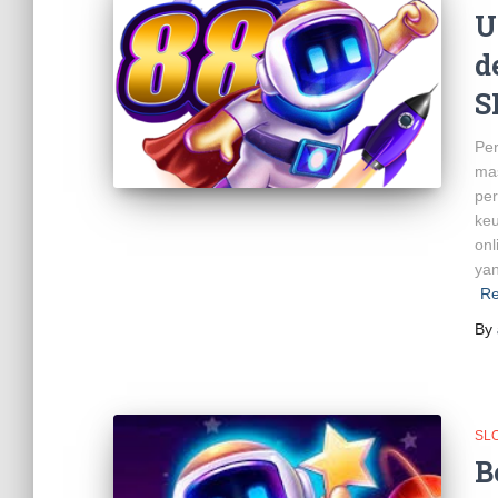
U
d
S
Per
mas
per
keu
onl
yan
R
By
SL
B