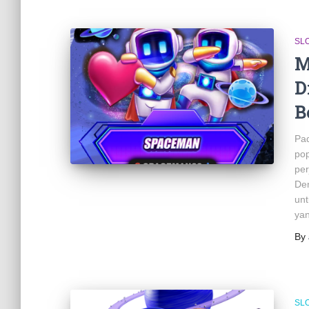
SL
M
D
B
Pad
pop
per
Den
unt
ya
By
SL