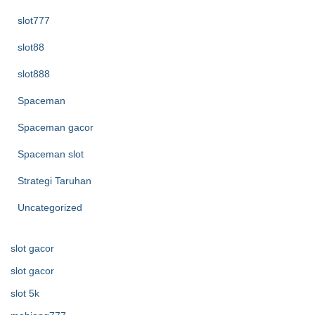
slot777
slot88
slot888
Spaceman
Spaceman gacor
Spaceman slot
Strategi Taruhan
Uncategorized
slot gacor
slot gacor
slot 5k