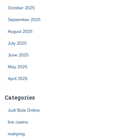
October 2025
September 2025
August 2025
July 2025
June 2025
May 2025
April 2025
Categories
Judi Bola Online
live casino
mahjong