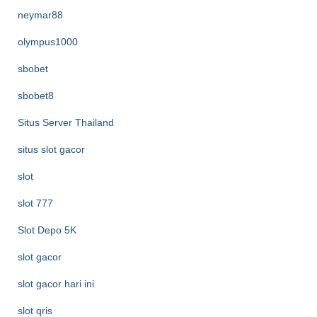
neymar88
olympus1000
sbobet
sbobet8
Situs Server Thailand
situs slot gacor
slot
slot 777
Slot Depo 5K
slot gacor
slot gacor hari ini
slot qris