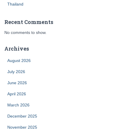
Thailand
Recent Comments
No comments to show.
Archives
August 2026
July 2026
June 2026
April 2026
March 2026
December 2025
November 2025