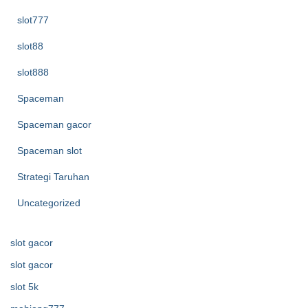
slot777
slot88
slot888
Spaceman
Spaceman gacor
Spaceman slot
Strategi Taruhan
Uncategorized
slot gacor
slot gacor
slot 5k