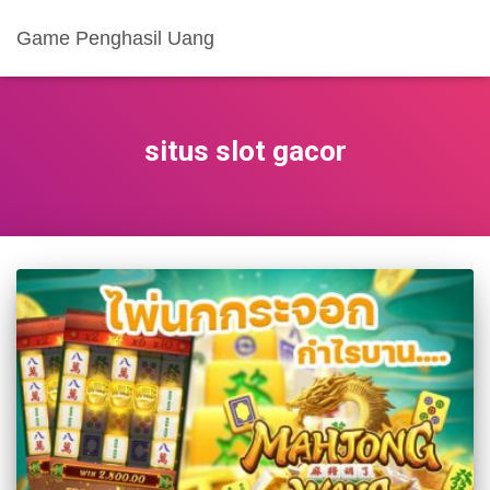
Game Penghasil Uang
situs slot gacor