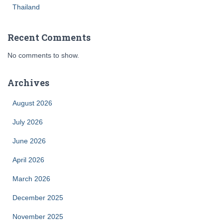
Thailand
Recent Comments
No comments to show.
Archives
August 2026
July 2026
June 2026
April 2026
March 2026
December 2025
November 2025