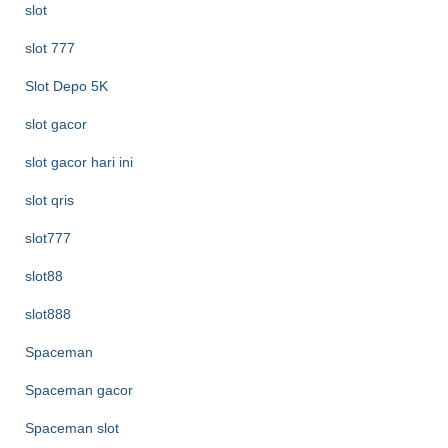
slot
slot 777
Slot Depo 5K
slot gacor
slot gacor hari ini
slot qris
slot777
slot88
slot888
Spaceman
Spaceman gacor
Spaceman slot