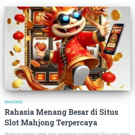
MAHJONG
Rahasia Menang Besar di Situs
Slot Mahjong Terpercaya
Mahjong adalah salah satu permainan tradisional Cina yang telah