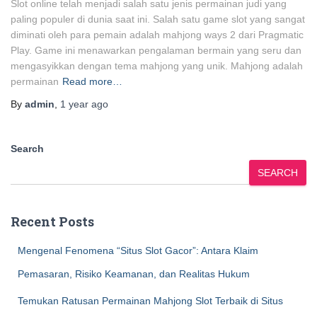
Slot online telah menjadi salah satu jenis permainan judi yang
paling populer di dunia saat ini. Salah satu game slot yang sangat
diminati oleh para pemain adalah mahjong ways 2 dari Pragmatic
Play. Game ini menawarkan pengalaman bermain yang seru dan
mengasyikkan dengan tema mahjong yang unik. Mahjong adalah
permainan
Read more…
By
admin
,
1 year
ago
Search
SEARCH
Recent Posts
Mengenal Fenomena “Situs Slot Gacor”: Antara Klaim
Pemasaran, Risiko Keamanan, dan Realitas Hukum
Temukan Ratusan Permainan Mahjong Slot Terbaik di Situs