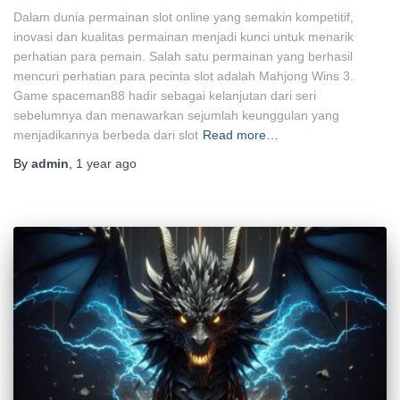
Dalam dunia permainan slot online yang semakin kompetitif,
inovasi dan kualitas permainan menjadi kunci untuk menarik
perhatian para pemain. Salah satu permainan yang berhasil
mencuri perhatian para pecinta slot adalah Mahjong Wins 3.
Game spaceman88 hadir sebagai kelanjutan dari seri
sebelumnya dan menawarkan sejumlah keunggulan yang
menjadikannya berbeda dari slot
Read more…
By
admin
,
1 year
ago