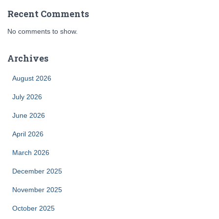
Recent Comments
No comments to show.
Archives
August 2026
July 2026
June 2026
April 2026
March 2026
December 2025
November 2025
October 2025