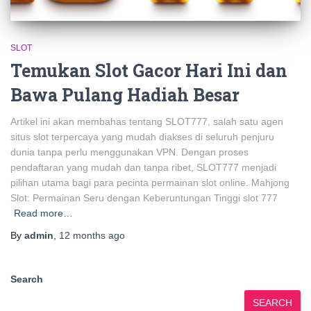
SLOT
Temukan Slot Gacor Hari Ini dan
Bawa Pulang Hadiah Besar
Artikel ini akan membahas tentang SLOT777, salah satu agen
situs slot terpercaya yang mudah diakses di seluruh penjuru
dunia tanpa perlu menggunakan VPN. Dengan proses
pendaftaran yang mudah dan tanpa ribet, SLOT777 menjadi
pilihan utama bagi para pecinta permainan slot online. Mahjong
Slot: Permainan Seru dengan Keberuntungan Tinggi slot 777
Read more…
By
admin
,
12 months
ago
Search
SEARCH