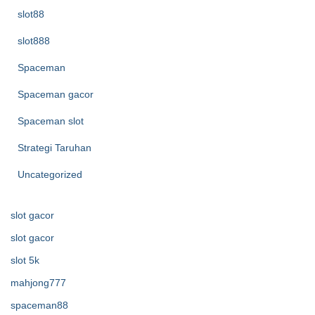
slot88
slot888
Spaceman
Spaceman gacor
Spaceman slot
Strategi Taruhan
Uncategorized
slot gacor
slot gacor
slot 5k
mahjong777
spaceman88