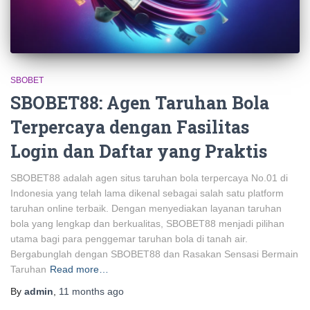
SBOBET
SBOBET88: Agen Taruhan Bola
Terpercaya dengan Fasilitas
Login dan Daftar yang Praktis
SBOBET88 adalah agen situs taruhan bola terpercaya No.01 di
Indonesia yang telah lama dikenal sebagai salah satu platform
taruhan online terbaik. Dengan menyediakan layanan taruhan
bola yang lengkap dan berkualitas, SBOBET88 menjadi pilihan
utama bagi para penggemar taruhan bola di tanah air.
Bergabunglah dengan SBOBET88 dan Rasakan Sensasi Bermain
Taruhan
Read more…
By
admin
,
11 months
ago