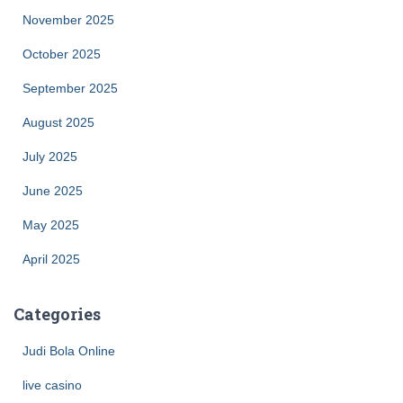
November 2025
October 2025
September 2025
August 2025
July 2025
June 2025
May 2025
April 2025
Categories
Judi Bola Online
live casino