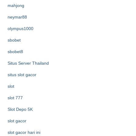
mahjong
neymar88
olympus1000
sbobet
sbobet8
Situs Server Thailand
situs slot gacor
slot
slot 777
Slot Depo 5K
slot gacor
slot gacor hari ini