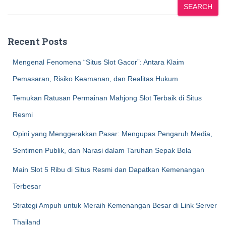
SEARCH
Recent Posts
Mengenal Fenomena “Situs Slot Gacor”: Antara Klaim
Pemasaran, Risiko Keamanan, dan Realitas Hukum
Temukan Ratusan Permainan Mahjong Slot Terbaik di Situs
Resmi
Opini yang Menggerakkan Pasar: Mengupas Pengaruh Media,
Sentimen Publik, dan Narasi dalam Taruhan Sepak Bola
Main Slot 5 Ribu di Situs Resmi dan Dapatkan Kemenangan
Terbesar
Strategi Ampuh untuk Meraih Kemenangan Besar di Link Server
Thailand