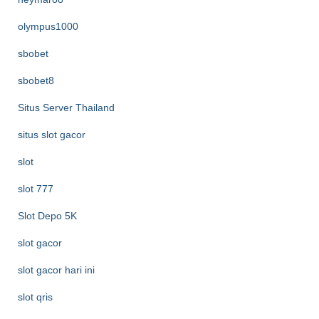
olympus1000
sbobet
sbobet8
Situs Server Thailand
situs slot gacor
slot
slot 777
Slot Depo 5K
slot gacor
slot gacor hari ini
slot qris