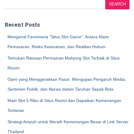
SEARCH
Recent Posts
Mengenal Fenomena “Situs Slot Gacor”: Antara Klaim
Pemasaran, Risiko Keamanan, dan Realitas Hukum
Temukan Ratusan Permainan Mahjong Slot Terbaik di Situs
Resmi
Opini yang Menggerakkan Pasar: Mengupas Pengaruh Media,
Sentimen Publik, dan Narasi dalam Taruhan Sepak Bola
Main Slot 5 Ribu di Situs Resmi dan Dapatkan Kemenangan
Terbesar
Strategi Ampuh untuk Meraih Kemenangan Besar di Link Server
Thailand