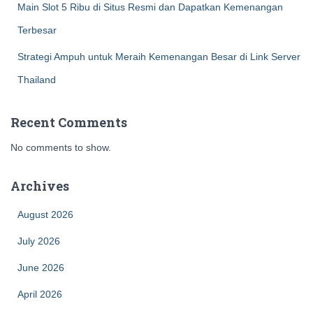
Main Slot 5 Ribu di Situs Resmi dan Dapatkan Kemenangan
Terbesar
Strategi Ampuh untuk Meraih Kemenangan Besar di Link Server
Thailand
Recent Comments
No comments to show.
Archives
August 2026
July 2026
June 2026
April 2026