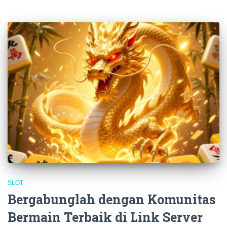
SLOT
Bergabunglah dengan Komunitas
Bermain Terbaik di Link Server