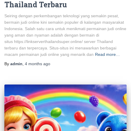
Thailand Terbaru
Seiring dengan perkembangan teknologi yang semakin pesat,
bermain judi online kini semakin populer di kalangan masyarakat
Indonesia. Salah satu cara untuk menikmati permainan judi online
yang aman dan nyaman adalah dengan bermain di
situs https://linkserverthailandsuper.online/ server Thailand
terbaru dan terpercaya. Situs-situs ini menawarkan berbagai
macam permainan judi online yang menarik dan
Read more…
By
admin
,
4 months
ago