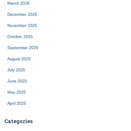
March 2026
December 2025
November 2025
October 2025
September 2025
August 2025
July 2025
June 2025
May 2025
April 2025
Categories