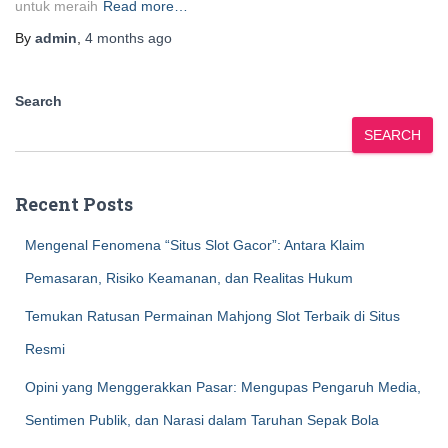
untuk meraih
Read more…
By
admin
,
4 months
ago
Search
SEARCH
Recent Posts
Mengenal Fenomena “Situs Slot Gacor”: Antara Klaim
Pemasaran, Risiko Keamanan, dan Realitas Hukum
Temukan Ratusan Permainan Mahjong Slot Terbaik di Situs
Resmi
Opini yang Menggerakkan Pasar: Mengupas Pengaruh Media,
Sentimen Publik, dan Narasi dalam Taruhan Sepak Bola