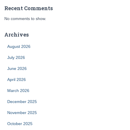
Recent Comments
No comments to show.
Archives
August 2026
July 2026
June 2026
April 2026
March 2026
December 2025
November 2025
October 2025