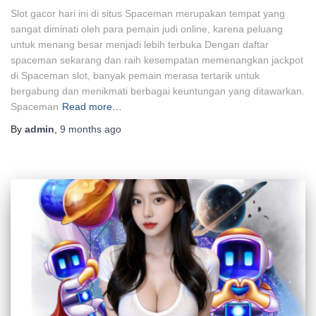
Slot gacor hari ini di situs Spaceman merupakan tempat yang
sangat diminati oleh para pemain judi online, karena peluang
untuk menang besar menjadi lebih terbuka Dengan daftar
spaceman sekarang dan raih kesempatan memenangkan jackpot
di Spaceman slot, banyak pemain merasa tertarik untuk
bergabung dan menikmati berbagai keuntungan yang ditawarkan.
Spaceman
Read more…
By
admin
,
9 months
ago