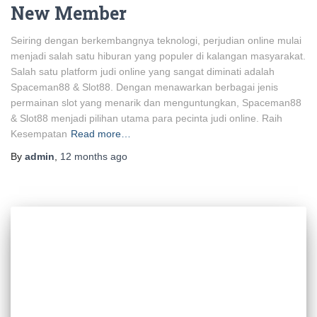
New Member
Seiring dengan berkembangnya teknologi, perjudian online mulai
menjadi salah satu hiburan yang populer di kalangan masyarakat.
Salah satu platform judi online yang sangat diminati adalah
Spaceman88 & Slot88. Dengan menawarkan berbagai jenis
permainan slot yang menarik dan menguntungkan, Spaceman88
& Slot88 menjadi pilihan utama para pecinta judi online. Raih
Kesempatan
Read more…
By
admin
,
12 months
ago