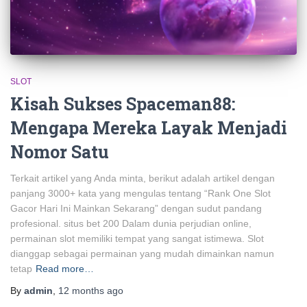
SLOT
Kisah Sukses Spaceman88:
Mengapa Mereka Layak Menjadi
Nomor Satu
Terkait artikel yang Anda minta, berikut adalah artikel dengan
panjang 3000+ kata yang mengulas tentang “Rank One Slot
Gacor Hari Ini Mainkan Sekarang” dengan sudut pandang
profesional. situs bet 200 Dalam dunia perjudian online,
permainan slot memiliki tempat yang sangat istimewa. Slot
dianggap sebagai permainan yang mudah dimainkan namun
tetap
Read more…
By
admin
,
12 months
ago