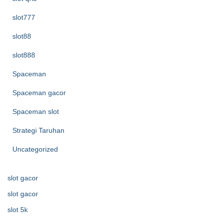
slot777
slot88
slot888
Spaceman
Spaceman gacor
Spaceman slot
Strategi Taruhan
Uncategorized
slot gacor
slot gacor
slot 5k