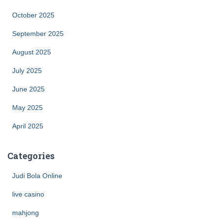
October 2025
September 2025
August 2025
July 2025
June 2025
May 2025
April 2025
Categories
Judi Bola Online
live casino
mahjong