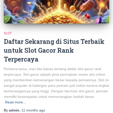
SLOT
Daftar Sekarang di Situs Terbaik
untuk Slot Gacor Rank
Terpercaya
Pertama-tama, mari kita bahas tentang daftar slot gacor rank
terpercaya. Slot gacor adalah jenis permainan mesin slot online
yang memberikan kemenangan besar kepada pemainnya. Slot ini
sangat populer di kalangan para pemain judi online karena tingkat
kemenangannya yang tinggi. Dengan bermain slot gacor, pemain
memiliki kesempatan untuk memenangkan hadiah besar
Read more…
By
admin
,
11 months
ago