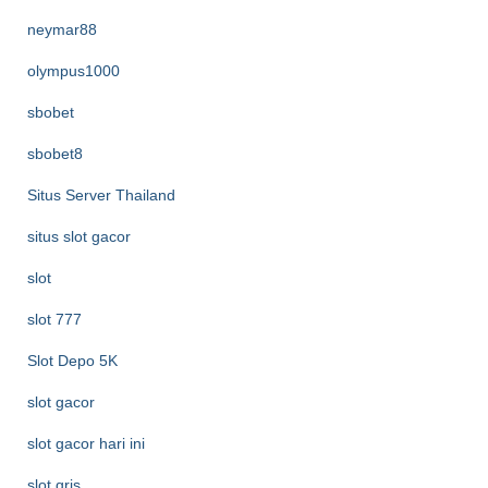
neymar88
olympus1000
sbobet
sbobet8
Situs Server Thailand
situs slot gacor
slot
slot 777
Slot Depo 5K
slot gacor
slot gacor hari ini
slot qris