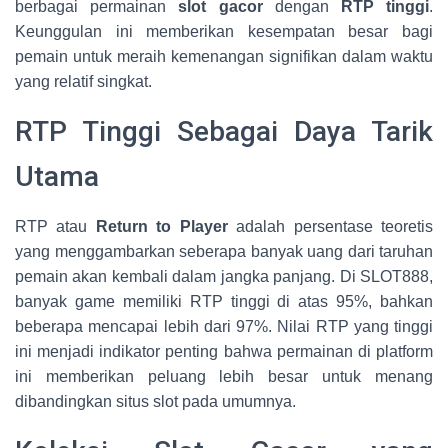
berbagai permainan
slot gacor
dengan
RTP tinggi
.
Keunggulan ini memberikan kesempatan besar bagi
pemain untuk meraih kemenangan signifikan dalam waktu
yang relatif singkat.
RTP Tinggi Sebagai Daya Tarik
Utama
RTP atau
Return to Player
adalah persentase teoretis
yang menggambarkan seberapa banyak uang dari taruhan
pemain akan kembali dalam jangka panjang. Di SLOT888,
banyak game memiliki RTP tinggi di atas 95%, bahkan
beberapa mencapai lebih dari 97%. Nilai RTP yang tinggi
ini menjadi indikator penting bahwa permainan di platform
ini memberikan peluang lebih besar untuk menang
dibandingkan situs slot pada umumnya.