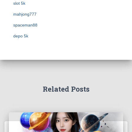
slot 5k
mahjong777
spaceman88
depo 5k
Related Posts