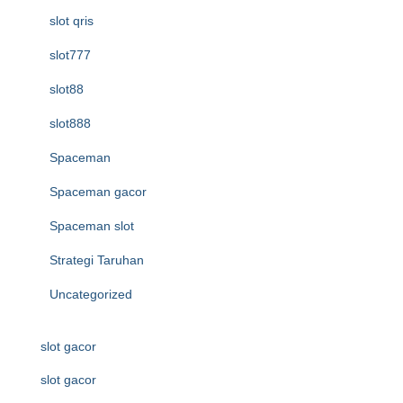
slot qris
slot777
slot88
slot888
Spaceman
Spaceman gacor
Spaceman slot
Strategi Taruhan
Uncategorized
slot gacor
slot gacor