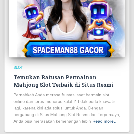
SLOT
Temukan Ratusan Permainan
Mahjong Slot Terbaik di Situs Resmi
Pernahkah Anda merasa frustasi saat bermain slot
online dan terus-menerus kalah? Tidak perlu khawatir
lagi, karena kini ada solusi untuk Anda. Dengan
bergabung di Situs Mahjong Slot Resmi dan Terpercaya,
Anda bisa merasakan kemenangan lebih
Read more…