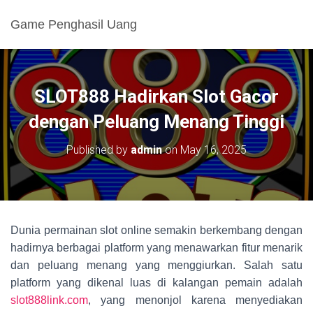
Game Penghasil Uang
SLOT888 Hadirkan Slot Gacor
dengan Peluang Menang Tinggi
Published by
admin
on
May 16, 2025
Dunia permainan slot online semakin berkembang dengan
hadirnya berbagai platform yang menawarkan fitur menarik
dan peluang menang yang menggiurkan. Salah satu
platform yang dikenal luas di kalangan pemain adalah
slot888link.com
, yang menonjol karena menyediakan