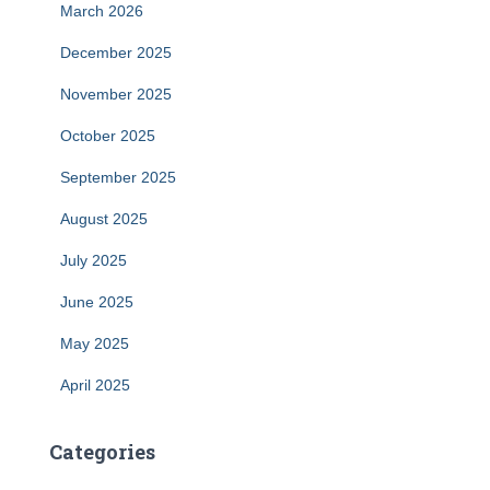
March 2026
December 2025
November 2025
October 2025
September 2025
August 2025
July 2025
June 2025
May 2025
April 2025
Categories