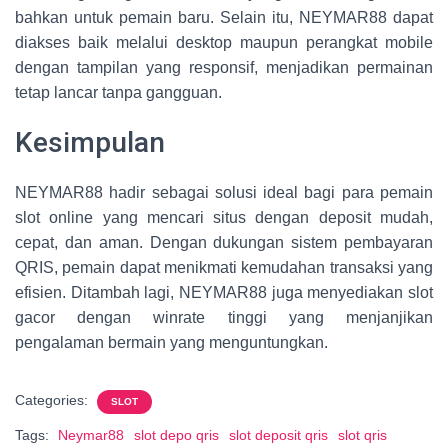
bahkan untuk pemain baru. Selain itu, NEYMAR88 dapat
diakses baik melalui desktop maupun perangkat mobile
dengan tampilan yang responsif, menjadikan permainan
tetap lancar tanpa gangguan.
Kesimpulan
NEYMAR88 hadir sebagai solusi ideal bagi para pemain
slot online yang mencari situs dengan deposit mudah,
cepat, dan aman. Dengan dukungan sistem pembayaran
QRIS, pemain dapat menikmati kemudahan transaksi yang
efisien. Ditambah lagi, NEYMAR88 juga menyediakan slot
gacor dengan winrate tinggi yang menjanjikan
pengalaman bermain yang menguntungkan.
Categories:
SLOT
Tags:
Neymar88
slot depo qris
slot deposit qris
slot qris