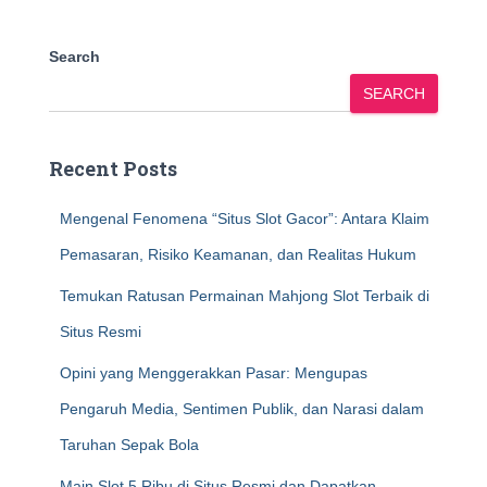
Search
SEARCH
Recent Posts
Mengenal Fenomena “Situs Slot Gacor”: Antara Klaim
Pemasaran, Risiko Keamanan, dan Realitas Hukum
Temukan Ratusan Permainan Mahjong Slot Terbaik di
Situs Resmi
Opini yang Menggerakkan Pasar: Mengupas
Pengaruh Media, Sentimen Publik, dan Narasi dalam
Taruhan Sepak Bola
Main Slot 5 Ribu di Situs Resmi dan Dapatkan