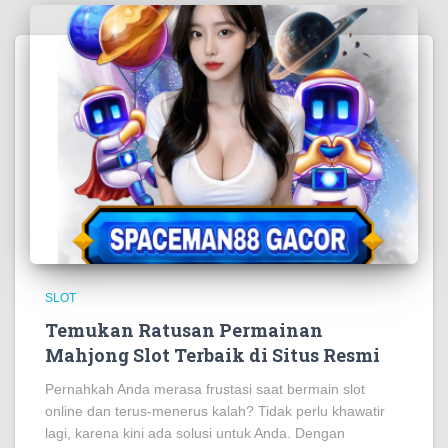
SLOT
Temukan Ratusan Permainan
Mahjong Slot Terbaik di Situs Resmi
Pernahkah Anda merasa frustasi saat bermain slot
online dan terus-menerus kalah? Tidak perlu khawatir
lagi, karena kini ada solusi untuk Anda. Dengan