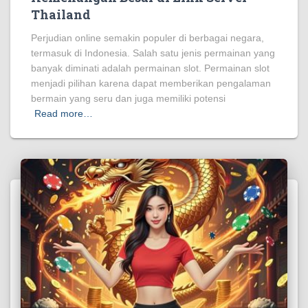
Thailand
Perjudian online semakin populer di berbagai negara,
termasuk di Indonesia. Salah satu jenis permainan yang
banyak diminati adalah permainan slot. Permainan slot
menjadi pilihan karena dapat memberikan pengalaman
bermain yang seru dan juga memiliki potensi
Read more…