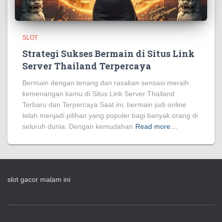
SLOT
Strategi Sukses Bermain di Situs Link
Server Thailand Terpercaya
Bermain dengan tenang dan rasakan sensasi meraih
kemenangan kamu di Situs Link Server Thailand
Terbaru dan Terpercaya Saat ini, bermain judi online
telah menjadi pilihan yang populer bagi banyak orang di
seluruh dunia. Dengan kemudahan
Read more…
slot gacor malam ini