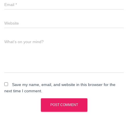
Email
*
Website
What's on your mind?
Save my name, email, and website in this browser for the
next time I comment.