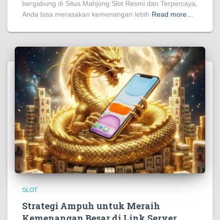
bergabung di Situs Mahjong Slot Resmi dan Terpercaya,
Anda bisa merasakan kemenangan lebih
Read more…
SLOT
Strategi Ampuh untuk Meraih
Kemenangan Besar di Link Server