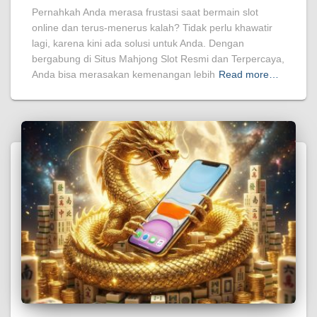
Pernahkah Anda merasa frustasi saat bermain slot
online dan terus-menerus kalah? Tidak perlu khawatir
lagi, karena kini ada solusi untuk Anda. Dengan
bergabung di Situs Mahjong Slot Resmi dan Terpercaya,
Anda bisa merasakan kemenangan lebih
Read more…