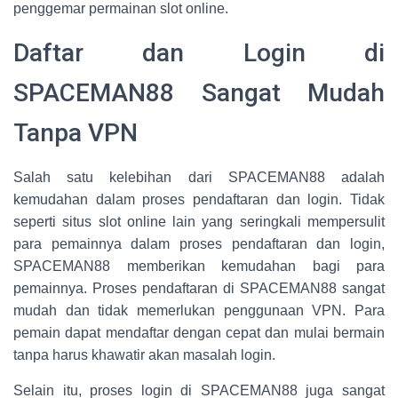
penggemar permainan slot online.
Daftar dan Login di
SPACEMAN88 Sangat Mudah
Tanpa VPN
Salah satu kelebihan dari SPACEMAN88 adalah
kemudahan dalam proses pendaftaran dan login. Tidak
seperti situs slot online lain yang seringkali mempersulit
para pemainnya dalam proses pendaftaran dan login,
SPACEMAN88 memberikan kemudahan bagi para
pemainnya. Proses pendaftaran di SPACEMAN88 sangat
mudah dan tidak memerlukan penggunaan VPN. Para
pemain dapat mendaftar dengan cepat dan mulai bermain
tanpa harus khawatir akan masalah login.
Selain itu, proses login di SPACEMAN88 juga sangat