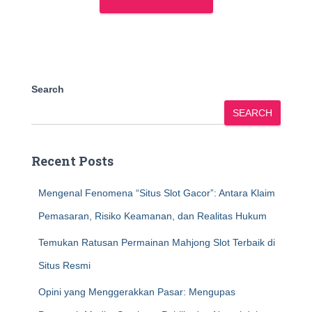
Search
SEARCH
Recent Posts
Mengenal Fenomena “Situs Slot Gacor”: Antara Klaim
Pemasaran, Risiko Keamanan, dan Realitas Hukum
Temukan Ratusan Permainan Mahjong Slot Terbaik di
Situs Resmi
Opini yang Menggerakkan Pasar: Mengupas