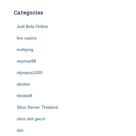
Categories
Judi Bola Online
live casino
mahjong
neymar88
olympus1000
sbobet
sbobet8
Situs Server Thailand
situs slot gacor
slot