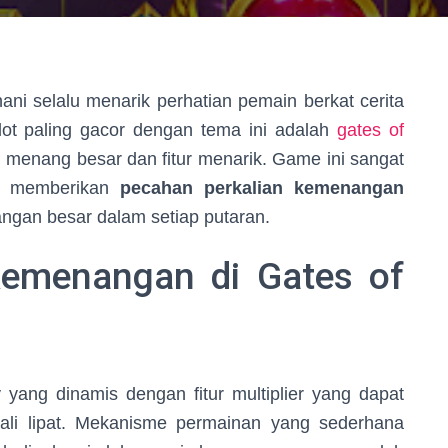
nani selalu menarik perhatian pemain berkat cerita
lot paling gacor dengan tema ini adalah
gates of
g menang besar dan fitur menarik. Game ini sangat
at memberikan
pecahan perkalian kemenangan
ngan besar dalam setiap putaran.
Kemenangan di Gates of
ang dinamis dengan fitur multiplier yang dapat
li lipat. Mekanisme permainan yang sederhana