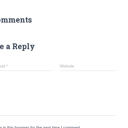
omments
e a Reply
ail
*
Website
in this browser for the next time I comment.