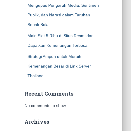
Mengupas Pengaruh Media, Sentimen
Publik, dan Narasi dalam Taruhan
Sepak Bola
Main Slot 5 Ribu di Situs Resmi dan
Dapatkan Kemenangan Terbesar
Strategi Ampuh untuk Meraih
Kemenangan Besar di Link Server
Thailand
Recent Comments
No comments to show.
Archives