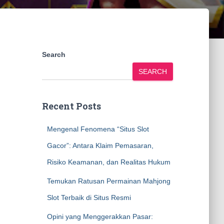
Search
SEARCH
Recent Posts
Mengenal Fenomena “Situs Slot
Gacor”: Antara Klaim Pemasaran,
Risiko Keamanan, dan Realitas Hukum
Temukan Ratusan Permainan Mahjong
Slot Terbaik di Situs Resmi
Opini yang Menggerakkan Pasar: