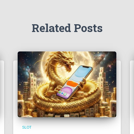
Related Posts
SLOT