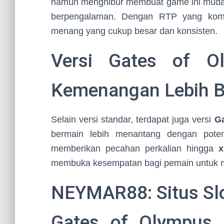
namun menghibur membuat game ini muda
berpengalaman. Dengan RTP yang komp
menang yang cukup besar dan konsisten.
Versi Gates of O
Kemenangan Lebih B
Selain versi standar, terdapat juga versi
Ga
bermain lebih menantang dengan pote
memberikan pecahan perkalian hingga
x
membuka kesempatan bagi pemain untuk mer
NEYMAR88: Situs Slo
Gates of Olympus 