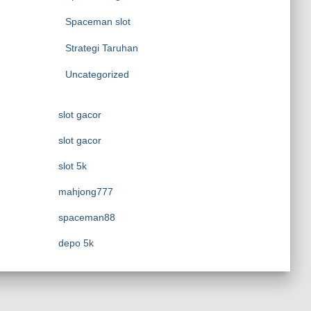
Spaceman slot
Strategi Taruhan
Uncategorized
slot gacor
slot gacor
slot 5k
mahjong777
spaceman88
depo 5k