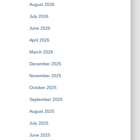
August 2026
July 2026
June 2026
April 2026
March 2026
December 2025
November 2025
October 2025
September 2025
August 2025
July 2025
June 2025