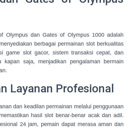
s of Olympus dan Gates of Olympus 1000 adalah
g menyediakan berbagai permainan slot berkualitas
i game slot gacor, sistem transaksi cepat, dan
u kapan saja, menjadikan pengalaman bermain
an.
n Layanan Profesional
an dan keadilan permainan melalui penggunaan
astikan hasil slot benar-benar acak dan adil.
fesional 24 jam, pemain dapat merasa aman dan