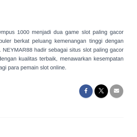
ympus 1000 menjadi dua game slot paling gacor
puler berkat peluang kemenangan tinggi dengan
. NEYMAR88 hadir sebagai situs slot paling gacor
dengan kualitas terbaik, menawarkan kesempatan
i para pemain slot online.