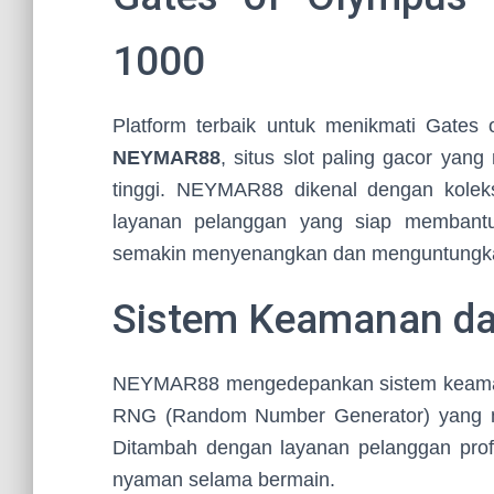
1000
Platform terbaik untuk menikmati Gate
NEYMAR88
, situs slot paling gacor yan
tinggi. NEYMAR88 dikenal dengan koleks
layanan pelanggan yang siap membant
semakin menyenangkan dan menguntungk
Sistem Keamanan da
NEYMAR88 mengedepankan sistem keaman
RNG (Random Number Generator) yang mem
Ditambah dengan layanan pelanggan pro
nyaman selama bermain.