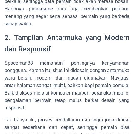
berkala, sehingga para pemain tidak akan merasa bosan.
Hadirnya game-game baru juga memberikan peluang
menang yang segar serta sensasi bermain yang berbeda
setiap waktu.
2. Tampilan Antarmuka yang Modern
dan Responsif
Spaceman88 memahami pentingnya kenyamanan
pengguna. Karena itu, situs ini didesain dengan antarmuka
yang bersih, modern, dan mudah digunakan. Navigasi
antar halaman sangat intuitif, bahkan bagi pemain pemula.
Baik diakses melalui komputer maupun perangkat mobile,
pengalaman bermain tetap mulus berkat desain yang
responsif.
Tak hanya itu, proses pendaftaran dan login juga dibuat
sangat sederhana dan cepat, sehingga pemain bisa