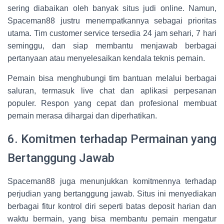
sering diabaikan oleh banyak situs judi online. Namun,
Spaceman88 justru menempatkannya sebagai prioritas
utama. Tim customer service tersedia 24 jam sehari, 7 hari
seminggu, dan siap membantu menjawab berbagai
pertanyaan atau menyelesaikan kendala teknis pemain.
Pemain bisa menghubungi tim bantuan melalui berbagai
saluran, termasuk live chat dan aplikasi perpesanan
populer. Respon yang cepat dan profesional membuat
pemain merasa dihargai dan diperhatikan.
6. Komitmen terhadap Permainan yang
Bertanggung Jawab
Spaceman88 juga menunjukkan komitmennya terhadap
perjudian yang bertanggung jawab. Situs ini menyediakan
berbagai fitur kontrol diri seperti batas deposit harian dan
waktu bermain, yang bisa membantu pemain mengatur