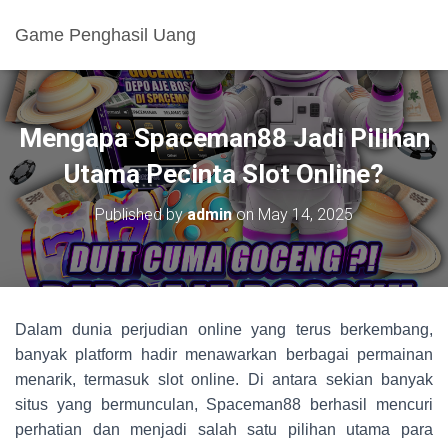
Game Penghasil Uang
Mengapa Spaceman88 Jadi Pilihan
Utama Pecinta Slot Online?
Published by
admin
on
May 14, 2025
Dalam dunia perjudian online yang terus berkembang,
banyak platform hadir menawarkan berbagai permainan
menarik, termasuk slot online. Di antara sekian banyak
situs yang bermunculan, Spaceman88 berhasil mencuri
perhatian dan menjadi salah satu pilihan utama para