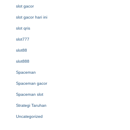
slot gacor
slot gacor hari ini
slot qris
slot777
slot88
slot888
Spaceman
Spaceman gacor
Spaceman slot
Strategi Taruhan
Uncategorized