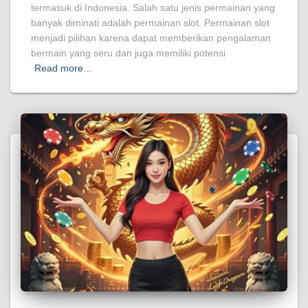
termasuk di Indonesia. Salah satu jenis permainan yang
banyak diminati adalah permainan slot. Permainan slot
menjadi pilihan karena dapat memberikan pengalaman
bermain yang seru dan juga memiliki potensi
Read more…