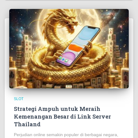
SLOT
Strategi Ampuh untuk Meraih
Kemenangan Besar di Link Server
Thailand
Perjudian online semakin populer di berbagai negara,