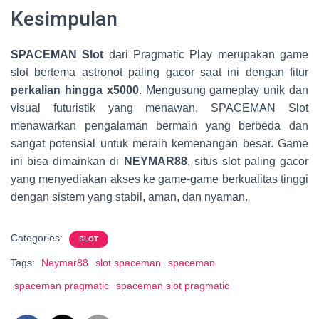
Kesimpulan
SPACEMAN Slot
dari Pragmatic Play merupakan game
slot bertema astronot paling gacor saat ini dengan fitur
perkalian hingga x5000
. Mengusung gameplay unik dan
visual futuristik yang menawan, SPACEMAN Slot
menawarkan pengalaman bermain yang berbeda dan
sangat potensial untuk meraih kemenangan besar. Game
ini bisa dimainkan di
NEYMAR88
, situs slot paling gacor
yang menyediakan akses ke game-game berkualitas tinggi
dengan sistem yang stabil, aman, dan nyaman.
Categories:
SLOT
Tags:
Neymar88
slot spaceman
spaceman
spaceman pragmatic
spaceman slot pragmatic