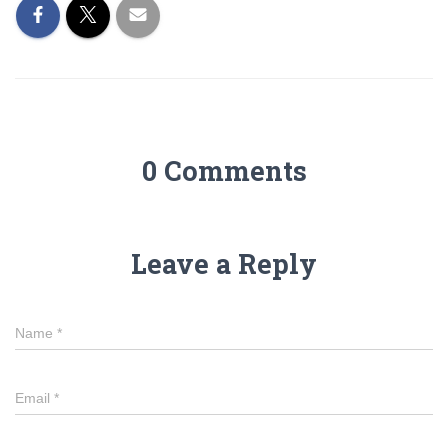
0 Comments
Leave a Reply
Name
*
Email
*