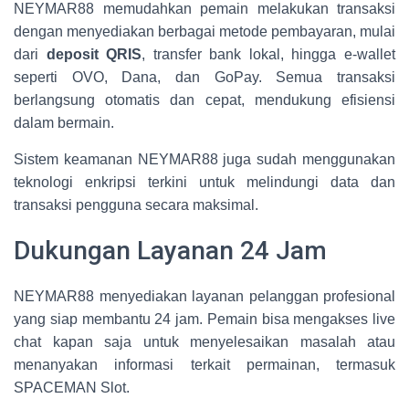
NEYMAR88 memudahkan pemain melakukan transaksi
dengan menyediakan berbagai metode pembayaran, mulai
dari
deposit QRIS
, transfer bank lokal, hingga e-wallet
seperti OVO, Dana, dan GoPay. Semua transaksi
berlangsung otomatis dan cepat, mendukung efisiensi
dalam bermain.
Sistem keamanan NEYMAR88 juga sudah menggunakan
teknologi enkripsi terkini untuk melindungi data dan
transaksi pengguna secara maksimal.
Dukungan Layanan 24 Jam
NEYMAR88 menyediakan layanan pelanggan profesional
yang siap membantu 24 jam. Pemain bisa mengakses live
chat kapan saja untuk menyelesaikan masalah atau
menanyakan informasi terkait permainan, termasuk
SPACEMAN Slot.