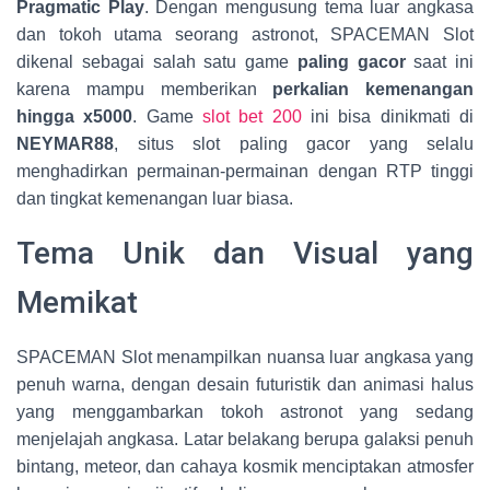
Pragmatic Play
. Dengan mengusung tema luar angkasa
dan tokoh utama seorang astronot, SPACEMAN Slot
dikenal sebagai salah satu game
paling gacor
saat ini
karena mampu memberikan
perkalian kemenangan
hingga x5000
. Game
slot bet 200
ini bisa dinikmati di
NEYMAR88
, situs slot paling gacor yang selalu
menghadirkan permainan-permainan dengan RTP tinggi
dan tingkat kemenangan luar biasa.
Tema Unik dan Visual yang
Memikat
SPACEMAN Slot menampilkan nuansa luar angkasa yang
penuh warna, dengan desain futuristik dan animasi halus
yang menggambarkan tokoh astronot yang sedang
menjelajah angkasa. Latar belakang berupa galaksi penuh
bintang, meteor, dan cahaya kosmik menciptakan atmosfer